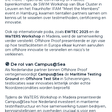
bijeenkomsten, de SWIM Workshop van Blue Cluster in
Leuven en het Fraunhofer IFAM “Meet the Members”
event in Hamburg, kwamen tientallen partners samen om
kennis uit te wisselen over testmethoden, certificering en
innovatie.
Ook op internationale podia, zoals
EWTEC 2025
en de
WaTERS Workshop
in Madeira, werd de samenwerking
verder versterkt. Offshore Proof presenteerde er zijn visie
op hoe testfaciliteiten in Europa elkaar kunnen aanvullen
om offshore innovatie te versnellen en risico’s te
verkleinen.
🧭 De rol van Campus@Sea
Als Nederlandse partner binnen Offshore Proof
vertegenwoordigt
Campus@Sea
de
Maritime Testing
Ground
en
Offshore Test Site
in Scheveningen,
testlocaties waar innovaties letterlijk onder echte
Noordzeecondities worden beproefd.
Tijdens de WaTERS Workshop in Madeira presenteerde
Campus@Sea hoe Nederland investeert in maritieme
testinfrastructuur en hoe samenwerking tussen bedrijven,
kennisinstellingen en overheden cruciaal is voor een