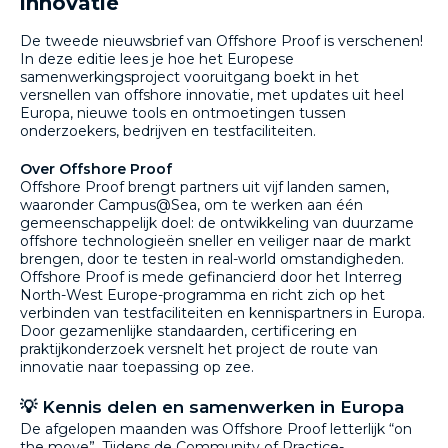
innovatie
De tweede nieuwsbrief van Offshore Proof is verschenen!
In deze editie lees je hoe het Europese
samenwerkingsproject vooruitgang boekt in het
versnellen van offshore innovatie, met updates uit heel
Europa, nieuwe tools en ontmoetingen tussen
onderzoekers, bedrijven en testfaciliteiten.
Over Offshore Proof
Offshore Proof brengt partners uit vijf landen samen,
waaronder Campus@Sea, om te werken aan één
gemeenschappelijk doel: de ontwikkeling van duurzame
offshore technologieën sneller en veiliger naar de markt
brengen, door te testen in real-world omstandigheden.
Offshore Proof is mede gefinancierd door het Interreg
North-West Europe-programma en richt zich op het
verbinden van testfaciliteiten en kennispartners in Europa.
Door gezamenlijke standaarden, certificering en
praktijkonderzoek versnelt het project de route van
innovatie naar toepassing op zee.
💡 Kennis delen en samenwerken in Europa
De afgelopen maanden was Offshore Proof letterlijk “on
the move”. Tijdens de Community of Practice-