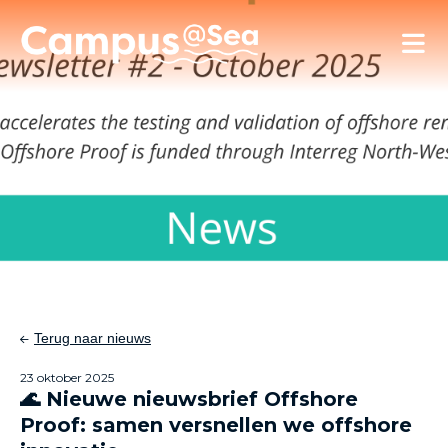
Skip and go to content
Directly to navigation
Terug naar nieuws
23 oktober 2025
🌊 Nieuwe nieuwsbrief Offshore
Proof: samen versnellen we offshore