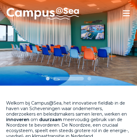
Skip and go to content
Directly to navigation
Welkom bij Campus@Sea, het innovatieve fieldlab in de
haven van Scheveningen waar ondernemers,
onderzoekers en beleidsmakers samen leren, werken en
innoveren
om
duurzaam
meervoudig gebruik van de
Noordzee te bevorderen. De Noordzee, een cruciaal
ecosysteem, speelt een steeds grotere rol in de energie-,
voedsel- en klimaattransitie in Nederland.