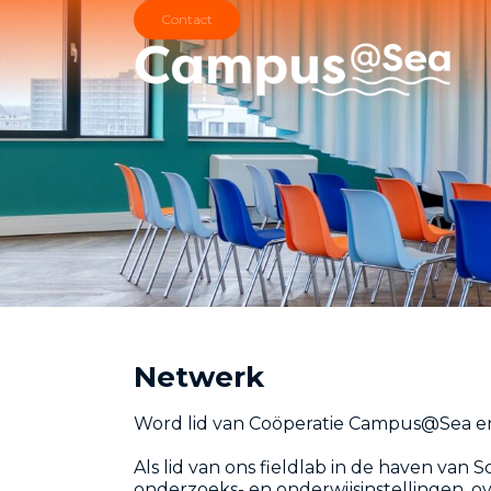
Skip and go to content
Directly to navigation
Netwerk
Word lid van Coöperatie Campus@Sea en
Als lid van ons fieldlab in de haven v
onderzoeks- en onderwijsinstellingen, o