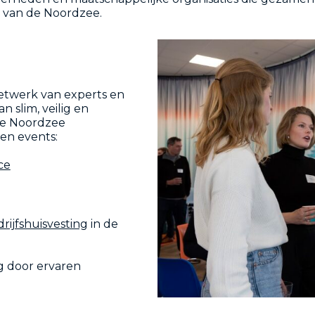
 van de Noordzee.
etwerk van experts en
n slim, veilig en
de Noordzee
en events:
ce
rijfshuisvesting
in de
g door ervaren