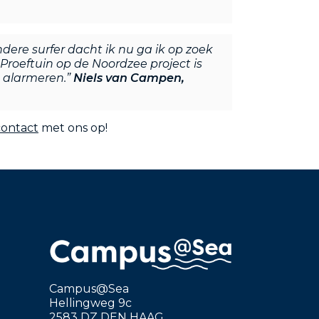
ndere surfer dacht ik nu ga ik op zoek
roeftuin op de Noordzee project is
 alarmeren.”
Niels van Campen,
contact
met ons op!
Campus@Sea
Hellingweg 9c
2583 DZ DEN HAAG