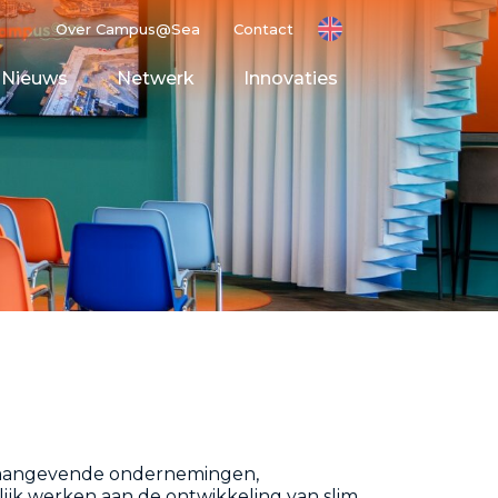
Over Campus@Sea
Contact
Nieuws
Netwerk
Innovaties
ting Ground
t Space
oonaangevende ondernemingen,
ijk werken aan de ontwikkeling van slim,