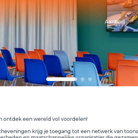
Aanbod
Maritime Tes
Campus Even
Financiering
Huisvesting
 ontdek een wereld vol voordelen!
an Scheveningen krijg je toegang tot een netwerk van t
verheden en maatschappelijke organisaties die gezamenl