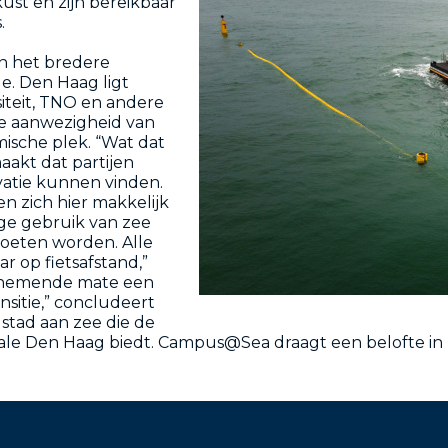
ust en zijn bereikbaar
.
an het bredere
. Den Haag ligt
siteit, TNO en andere
de aanwezigheid van
ische plek. “Wat dat
maakt dat partijen
vatie kunnen vinden.
 zich hier makkelijk
ge gebruik van zee
moeten worden. Alle
ar op fietsafstand,”
oenemende mate een
ansitie,” concludeert
 stad aan zee die de
ale Den Haag biedt. Campus@Sea draagt een belofte in z