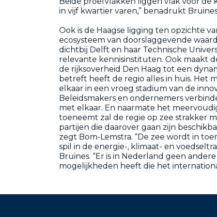
Beide proefvlakken liggen vlak voor de k
in vijf kwartier varen,” benadrukt Bruines
Ook is de Haagse ligging ten opzichte v
ecosysteem van doorslaggevende waarde
dichtbij Delft en haar Technische Univer
relevante kennisinstituten. Ook maakt 
de rijksoverheid Den Haag tot een dynam
betreft heeft de regio alles in huis. Het 
elkaar in een vroeg stadium van de inno
Beleidsmakers en ondernemers verbinden
met elkaar. En naarmate het meervoudi
toeneemt zal de regie op zee strakker 
partijen die daarover gaan zijn beschikba
zegt Bom-Lemstra. “De zee wordt in t
spil in de energie-, klimaat- en voedseltr
Bruines. “Er is in Nederland geen andere
mogelijkheden heeft die het internation