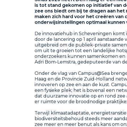
is tot stand gekomen op initiatief van
zee ons biedt om bij te dragen aan he
maken zich hard voor het creëren van d
onderwijsinstellingen optimaal kunne
De innovatiehub in Scheveningen komt i
door de lancering op 1 april aanstaande 
uitgebreid om de publiek-private samen
om uit te groeien tot een landelijke ho
onderzoekers kunnen samenkomen en ru
Adri Bom-Lemstra, gedeputeerde van de 
Onder de vlag van Campus@Sea breng
Haag en de Provincie Zuid-Holland net
innoveren op zee en aan de kust. Campu
een fysieke plek; het is bovenal een ne
dat duurzame innovatie op en rond zee a
er ruimte voor de broodnodige praktijk
Terwijl klimaatadaptatie, energietransitie
biodiversiteitsbehoud steeds meer aand
zee meer en meer benut als kans om on