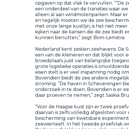
opgaven op dat vlak te vervullen. ““De 
een onderdeel van de transities waar we
alleen al aan windmolenparken. Maar er 
en tegelijk moeten we de zee bescherme
met onze lange kustlijn, is het niet meer
kijken naar de kansen die de zee biedt e
kunnen benutten,” zegt Bom-Lemstra.
Nederland kent zestien zeehavens. De S
een van de kleineren en dat blijkt voor 
broedplaats juist van belangrijke toege
grote logistieke operaties is onvoldoend
eisen stelt is er veel inspanning nodig 
Bovendien biedt de zee andere mogelijk
stroming. “De haven in Scheveningen bie
onderzoek in te doen. Bovendien is er e
daar proeven te nemen,” zegt Saskia Br
“Voor de Haagse kust zijn er twee proef
daarvan is zelfs volledig afgesloten voor
bescherming van kwetsbare experiment
zeewierteelt. In het tweede proefvlak w