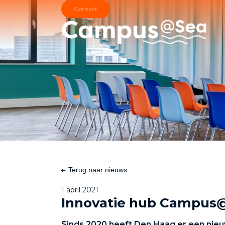
Skip and go to content
Directly to navigation
Terug naar nieuws
1 april 2021
Innovatie hub Campus@
Sinds 2020 heeft Den Haag er een nieu