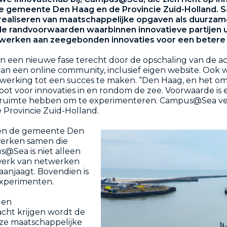
 de gemeente Den Haag en de Provincie Zuid-Holland. S
t realiseren van maatschappelijke opgaven als duurzam
e randvoorwaarden waarbinnen innovatieve partijen ui
n werken aan zeegebonden innovaties voor een betere
n een nieuwe fase terecht door de opschaling van de ac
van een online community, inclusief eigen website. Ook 
werking tot een succes te maken. “Den Haag, en het om
tspot voor innovaties in en rondom de zee. Voorwaarde i
imte hebben om te experimenteren. Campus@Sea vervul
Provincie Zuid-Holland.
en de gemeente Den
werken samen die
s@Sea is niet alleen
twerk van netwerken
anjaagt. Bovendien is
experimenten.
 en
acht krijgen wordt de
ze maatschappelijke