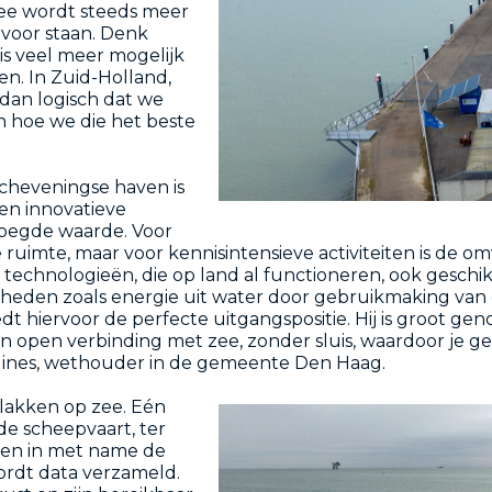
zee wordt steeds meer
 voor staan. Denk
is veel meer mogelijk
n. In Zuid-Holland,
 dan logisch dat we
n hoe we die het beste
cheveningse haven is
een innovatieve
voegde waarde. Voor
e ruimte, maar voor kennisintensieve activiteiten is de 
om technologieën, die op land al functioneren, ook gesch
heden zoals energie uit water door gebruikmaking van 
dt hiervoor de perfecte uitgangspositie. Hij is groot 
en open verbinding met zee, zonder sluis, waardoor je g
uines, wethouder in de gemeente Den Haag.
vlakken op zee. Eén
 de scheepvaart, ter
en in met name de
ordt data verzameld.