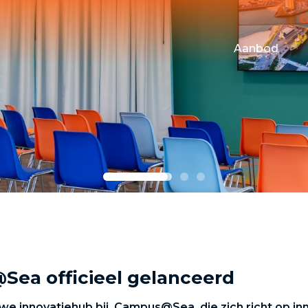
Aanbod
Maritime Tes
Campus Even
Financiering
Huisvesting
Sea officieel gelanceerd
we innovatiehub bij, Campus@Sea, die zich richt op i