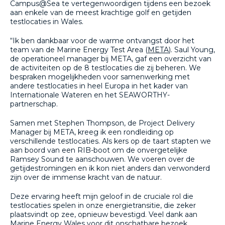
Campus@Sea te vertegenwoordigen tijdens een bezoek
aan enkele van de meest krachtige golf en getijden
testlocaties in Wales.
“Ik ben dankbaar voor de warme ontvangst door het
team van de Marine Energy Test Area (
META
). Saul Young,
de operationeel manager bij META, gaf een overzicht van
de activiteiten op de 8 testlocaties die zij beheren. We
bespraken mogelijkheden voor samenwerking met
andere testlocaties in heel Europa in het kader van
Internationale Wateren en het SEAWORTHY-
partnerschap.
Samen met Stephen Thompson, de Project Delivery
Manager bij META, kreeg ik een rondleiding op
verschillende testlocaties. Als kers op de taart stapten we
aan boord van een RIB-boot om de onvergetelijke
Ramsey Sound te aanschouwen. We voeren over de
getijdestromingen en ik kon niet anders dan verwonderd
zijn over de immense kracht van de natuur.
Deze ervaring heeft mijn geloof in de cruciale rol die
testlocaties spelen in onze energietransitie, die zeker
plaatsvindt op zee, opnieuw bevestigd. Veel dank aan
Marine Energy Wales voor dit onschatbare bezoek.