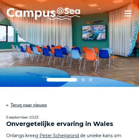
Skip and go to content
Directly to navigation
Terug naar nieuws
5 september 2023
Onvergetelijke ervaring in Wales
Onlangs kreeg
Peter Scheijgrond
de unieke kans om