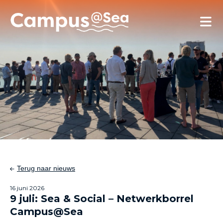
Skip and go to content
Directly to navigation
Terug naar nieuws
16 juni 2026
9 juli: Sea & Social – Netwerkborrel
Campus@Sea